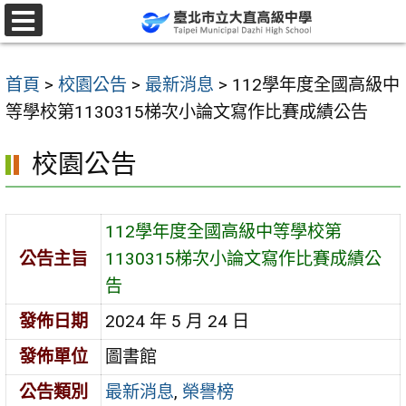
跳
至
選
單
主
首頁
>
校園公告
>
最新消息
>
112學年度全國高級中
要
等學校第1130315梯次小論文寫作比賽成績公告
內
容
校園公告
區
112學年度全國高級中等學校第
公告主旨
1130315梯次小論文寫作比賽成績公
告
發佈日期
2024 年 5 月 24 日
發佈單位
圖書館
公告類別
最新消息
,
榮譽榜