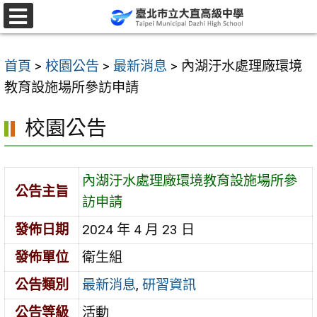
跳
至
選
單
主
首頁
>
校園公告
>
最新消息
>
內湖汙水處理廠環境
要
教育設施場所參訪申請
內
容
校園公告
區
內湖汙水處理廠環境教育設施場所參
公告主旨
訪申請
發佈日期
2024 年 4 月 23 日
發佈單位
衛生組
公告類別
最新消息
,
研習資訊
公告等級
活動