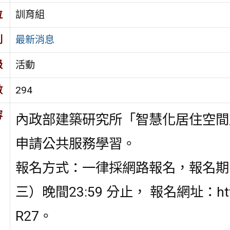
位
訓育組
別
最新消息
級
活動
數
294
容
內政部建築研究所「智慧化居住空間
申請公共服務學習。
報名方式：一律採網路報名，報名期間
三）晚間23:59 分止， 報名網址：https:/
R27。