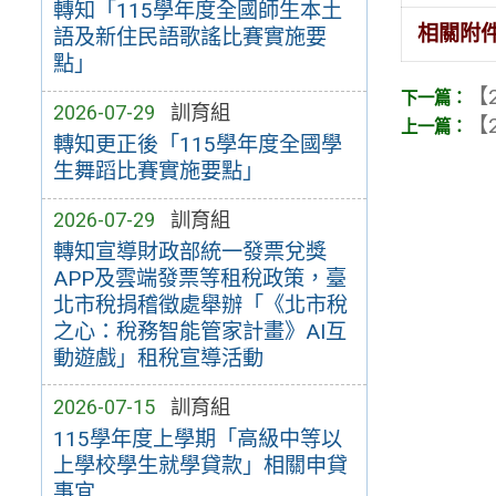
轉知「115學年度全國師生本土
相關附
語及新住民語歌謠比賽實施要
點」
【2
2026-07-29
訓育組
【2
轉知更正後「115學年度全國學
生舞蹈比賽實施要點」
2026-07-29
訓育組
轉知宣導財政部統一發票兌獎
APP及雲端發票等租稅政策，臺
北市稅捐稽徵處舉辦「《北市稅
之心：稅務智能管家計畫》AI互
動遊戲」租稅宣導活動
2026-07-15
訓育組
115學年度上學期「高級中等以
上學校學生就學貸款」相關申貸
事宜