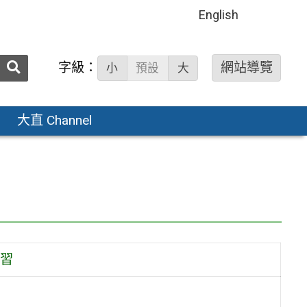
English
送出
字級：
網站導覽
小
預設
大
搜
尋：
大直 Channel
習