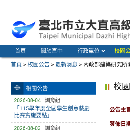
跳
至
主
要
內
容
首頁
關於直中
行政單位
校園
區
首頁
>
校園公告
>
最新消息
>
內政部建築研究所
校
相關公告
2026-08-04
訓育組
「115學年度全國學生創意戲劇
公告主
比賽實施要點」
發佈日
2026-08-03
訓育組