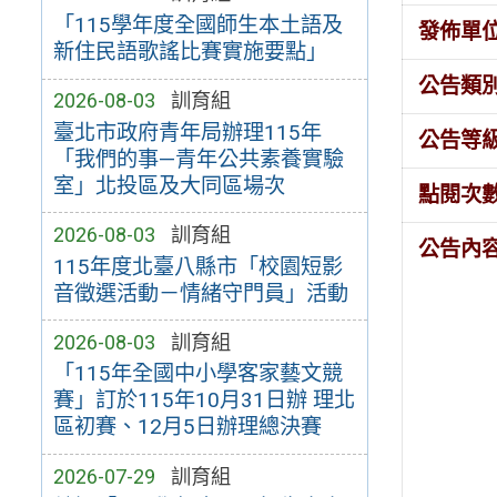
「115學年度全國師生本土語及
發佈單
新住民語歌謠比賽實施要點」
公告類
2026-08-03
訓育組
臺北市政府青年局辦理115年
公告等
「我們的事—青年公共素養實驗
室」北投區及大同區場次
點閱次
2026-08-03
訓育組
公告內
115年度北臺八縣市「校園短影
音徵選活動－情緒守門員」活動
2026-08-03
訓育組
「115年全國中小學客家藝文競
賽」訂於115年10月31日辦 理北
區初賽、12月5日辦理總決賽
2026-07-29
訓育組