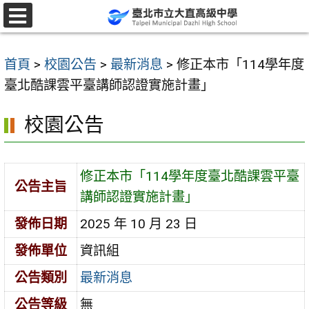
跳
至
選
單
主
首頁
>
校園公告
>
最新消息
>
修正本市「114學年度
要
臺北酷課雲平臺講師認證實施計畫」
內
容
校園公告
區
修正本市「114學年度臺北酷課雲平臺
公告主旨
講師認證實施計畫」
發佈日期
2025 年 10 月 23 日
發佈單位
資訊組
公告類別
最新消息
公告等級
無