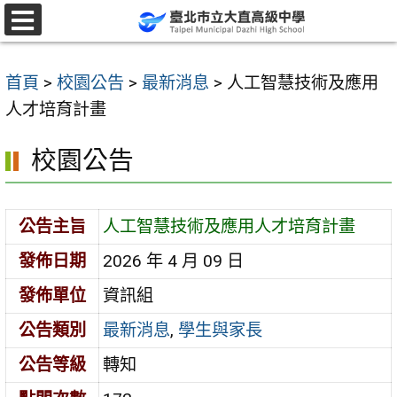
跳
至
選
單
主
首頁
>
校園公告
>
最新消息
>
人工智慧技術及應用
要
人才培育計畫
內
容
校園公告
區
公告主旨
人工智慧技術及應用人才培育計畫
發佈日期
2026 年 4 月 09 日
發佈單位
資訊組
公告類別
最新消息
,
學生與家長
公告等級
轉知