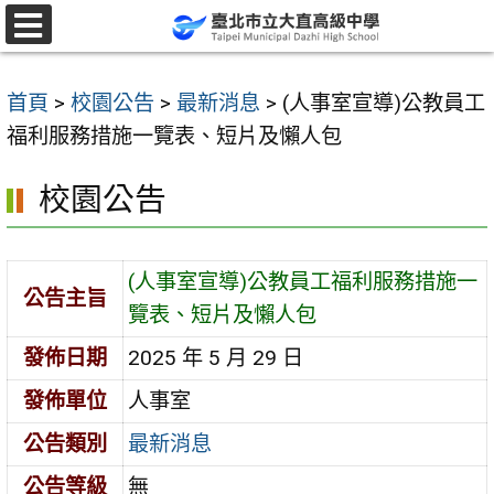
跳
至
選
單
主
首頁
>
校園公告
>
最新消息
>
(人事室宣導)公教員工
要
福利服務措施一覽表、短片及懶人包
內
容
校園公告
區
(人事室宣導)公教員工福利服務措施一
公告主旨
覽表、短片及懶人包
發佈日期
2025 年 5 月 29 日
發佈單位
人事室
公告類別
最新消息
公告等級
無