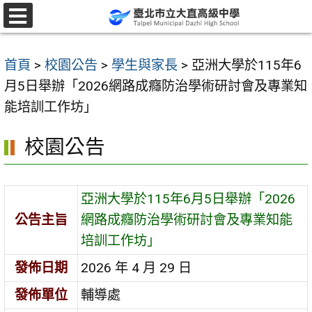
跳
至
選
單
主
首頁
>
校園公告
>
學生與家長
>
亞洲大學於115年6
要
月5日舉辦「2026網路成癮防治學術研討會及專業知
內
能培訓工作坊」
容
區
校園公告
亞洲大學於115年6月5日舉辦「2026
公告主旨
網路成癮防治學術研討會及專業知能
培訓工作坊」
發佈日期
2026 年 4 月 29 日
發佈單位
輔導處