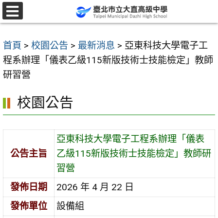
跳
至
選
單
主
首頁
>
校園公告
>
最新消息
>
亞東科技大學電子工
要
程系辦理「儀表乙級115新版技術士技能檢定」教師
內
研習營
容
區
校園公告
亞東科技大學電子工程系辦理「儀表
公告主旨
乙級115新版技術士技能檢定」教師研
習營
發佈日期
2026 年 4 月 22 日
發佈單位
設備組