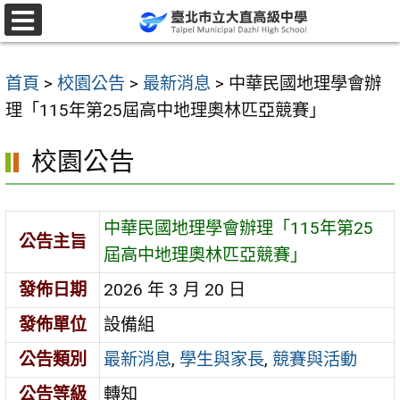
跳
至
選
單
主
首頁
>
校園公告
>
最新消息
>
中華民國地理學會辦
要
理「115年第25屆高中地理奧林匹亞競賽」
內
容
校園公告
區
中華民國地理學會辦理「115年第25
公告主旨
屆高中地理奧林匹亞競賽」
發佈日期
2026 年 3 月 20 日
發佈單位
設備組
公告類別
最新消息
,
學生與家長
,
競賽與活動
公告等級
轉知