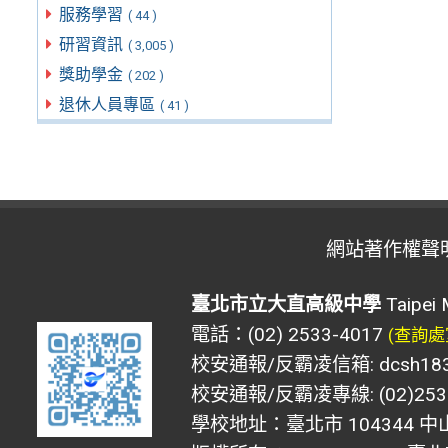
服務學習
( 44 )
研習資訊
( 3,005 )
獎助學金
( 202 )
退休人員專區
( 41 )
網站著作權聲
臺北市立大直高級中學
Taipei 
電話：(02) 2533-4017
(查詢處
校安通報/反霸凌信箱: dcsh183@d
校安通報/反霸凌專線: (02)2533
學校地址：臺北市 104344 中