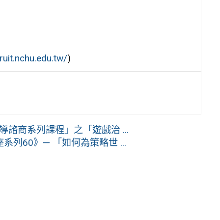
ruit.nchu.edu.tw/
)
導諮商系列課程」之「遊戲治 ...
60》— 「如何為策略世 ...