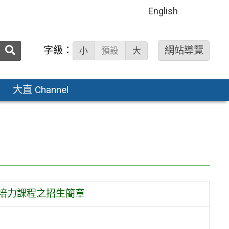
English
送出
字級：
網站導覽
小
預設
大
搜
尋：
大直 Channel
長培力課程之招生簡章