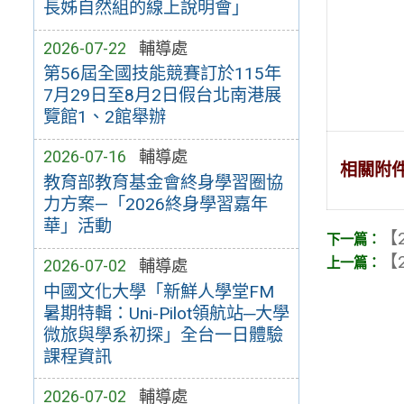
長姊自然組的線上說明會」
2026-07-22
輔導處
第56屆全國技能競賽訂於115年
7月29日至8月2日假台北南港展
覽館1、2館舉辦
2026-07-16
輔導處
相關附
教育部教育基金會終身學習圈協
力方案—「2026終身學習嘉年
華」活動
【2
【2
2026-07-02
輔導處
中國文化大學「新鮮人學堂FM
暑期特輯：Uni-Pilot領航站─大學
微旅與學系初探」全台一日體驗
課程資訊
2026-07-02
輔導處