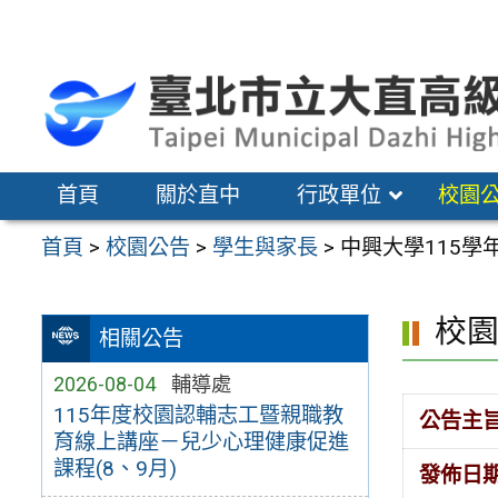
跳
至
主
要
內
容
首頁
關於直中
行政單位
校園
區
首頁
>
校園公告
>
學生與家長
>
中興大學115
校
相關公告
2026-08-04
輔導處
115年度校園認輔志工暨親職教
公告主
育線上講座－兒少心理健康促進
課程(8、9月)
發佈日