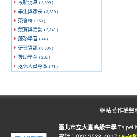
最新消息
( 6,699 )
學生與家長
( 3,230 )
榮譽榜
( 159 )
競賽與活動
( 2,343 )
服務學習
( 44 )
研習資訊
( 3,005 )
獎助學金
( 202 )
退休人員專區
( 41 )
網站著作權聲
臺北市立大直高級中學
Taipei 
電話：(02) 2533-4017
(查詢處