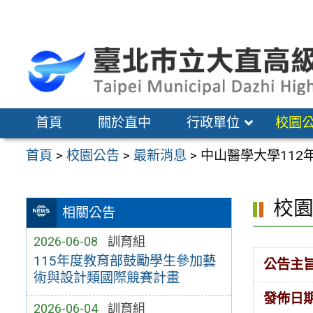
跳
至
主
要
內
容
首頁
關於直中
行政單位
校園
區
首頁
>
校園公告
>
最新消息
>
中山醫學大學112
校
相關公告
2026-06-08
訓育組
115年度教育部鼓勵學生參加藝
公告主
術與設計類國際競賽計畫
發佈日
2026-06-04
訓育組