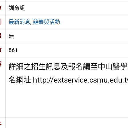
位
訓育組
別
最新消息
,
競賽與活動
級
無
數
861
容
詳細之招生訊息及報名請至中山醫學
名網址 http://extservice.csmu.edu.
件