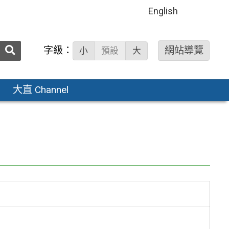
English
送出
字級：
網站導覽
小
預設
大
搜
尋：
大直 Channel