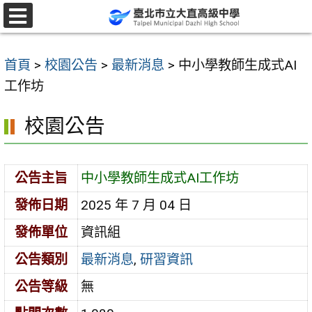
跳
至
選
單
主
首頁
>
校園公告
>
最新消息
>
中小學教師生成式AI
要
工作坊
內
容
校園公告
區
公告主旨
中小學教師生成式AI工作坊
發佈日期
2025 年 7 月 04 日
發佈單位
資訊組
公告類別
最新消息
,
研習資訊
公告等級
無