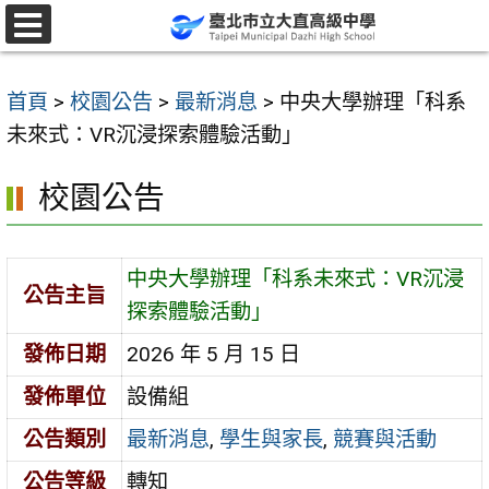
跳
至
選
單
主
首頁
>
校園公告
>
最新消息
>
中央大學辦理「科系
要
未來式：VR沉浸探索體驗活動」
內
容
校園公告
區
中央大學辦理「科系未來式：VR沉浸
公告主旨
探索體驗活動」
發佈日期
2026 年 5 月 15 日
發佈單位
設備組
公告類別
最新消息
,
學生與家長
,
競賽與活動
公告等級
轉知