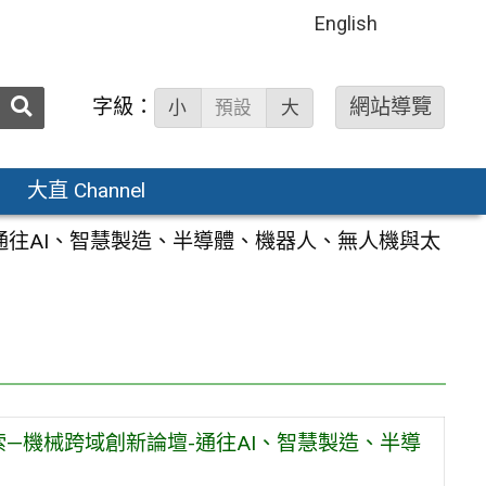
English
送出
字級：
網站導覽
小
預設
大
搜
尋：
大直 Channel
通往AI、智慧製造、半導體、機器人、無人機與太
索—機械跨域創新論壇-通往AI、智慧製造、半導