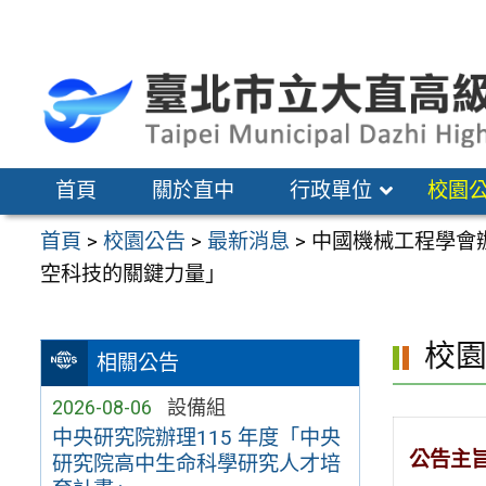
跳
至
主
要
內
容
首頁
關於直中
行政單位
校園
區
首頁
>
校園公告
>
最新消息
>
中國機械工程學會辦
空科技的關鍵力量」
校
相關公告
2026-08-06
設備組
中央研究院辦理115 年度「中央
公告主
研究院高中生命科學研究人才培