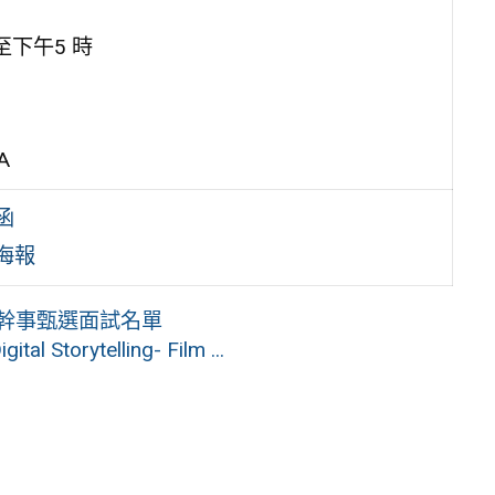
至下午5 時
A
函
海報
僱幹事甄選面試名單
ytelling- Film ...