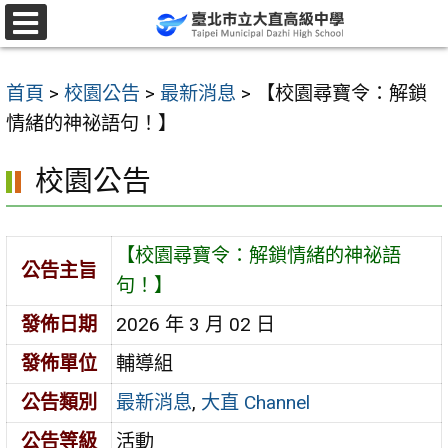
跳
至
選
單
主
首頁
>
校園公告
>
最新消息
>
【校園尋寶令：解鎖
要
情緒的神祕語句！】
內
容
校園公告
區
【校園尋寶令：解鎖情緒的神祕語
公告主旨
句！】
發佈日期
2026 年 3 月 02 日
發佈單位
輔導組
公告類別
最新消息
,
大直 Channel
公告等級
活動