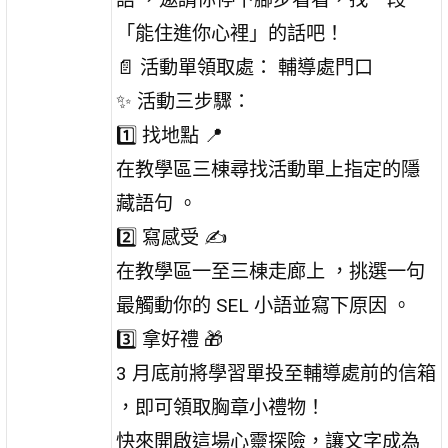
「能住進你心裡」的話吧！
📄 活動單領取處： 輔導處門口
✨ 活動三步驟：
1️⃣ 找地點 📍
在教學區三棟尋找活動單上指定的隱
藏語句 。
2️⃣ 寫感受 ✍️
在教學區一至三棟走廊上 ，挑選一句
最觸動你的 SEL 小語並寫下原因 。
3️⃣ 拿好禮 🎁
3 月底前將學習單投至輔導處前的信箱
，即可領取胸章小禮物！
快來開啟這場心靈探險，讓文字成為