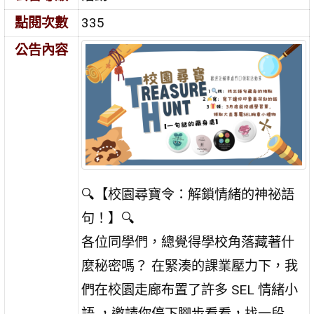
點閱次數
335
公告內容
🔍【校園尋寶令：解鎖情緒的神祕語
句！】🔍
各位同學們，總覺得學校角落藏著什
麼秘密嗎？ 在緊湊的課業壓力下，我
們在校園走廊布置了許多 SEL 情緒小
語 ，邀請你停下腳步看看，找一段