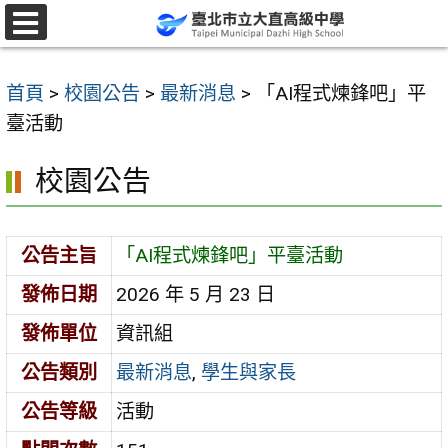
跳
至
選
單
主
首頁
>
校園公告
>
最新消息
>
「AI程式煉鋒吧」平
要
臺活動
內
容
校園公告
區
公告主旨
「AI程式煉鋒吧」平臺活動
發佈日期
2026 年 5 月 23 日
發佈單位
資訊組
公告類別
最新消息
,
學生與家長
公告等級
活動