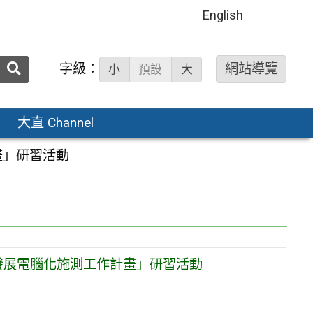
English
送出
字級：
網站導覽
小
預設
大
搜
尋：
大直 Channel
畫」研習活動
劃發展電腦化施測工作計畫」研習活動