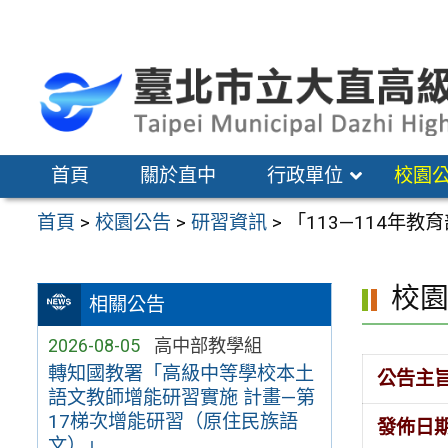
跳
至
主
要
內
容
首頁
關於直中
行政單位
校園
區
首頁
>
校園公告
>
研習資訊
>
「113—114年
校
相關公告
2026-08-05
高中部教學組
轉知國教署「高級中等學校本土
公告主
語文教師增能研習實施 計畫—第
17梯次增能研習（原住民族語
發佈日
文）」