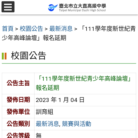
跳
至
選
單
主
首頁
>
校園公告
>
最新消息
>
「111學年度新世紀青
要
少年高峰論壇」報名延期
內
容
校園公告
區
「111學年度新世紀青少年高峰論壇」
公告主旨
報名延期
發佈日期
2023 年 1 月 04 日
發佈單位
訓育組
公告類別
最新消息
,
競賽與活動
公告等級
無