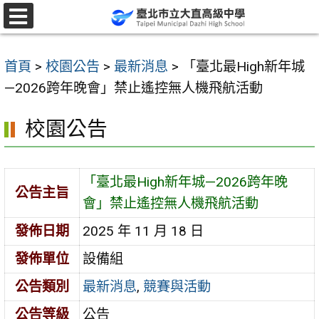
跳
至
選
單
主
首頁
>
校園公告
>
最新消息
>
「臺北最High新年城
要
—2026跨年晚會」禁止遙控無人機飛航活動
內
容
校園公告
區
「臺北最High新年城—2026跨年晚
公告主旨
會」禁止遙控無人機飛航活動
發佈日期
2025 年 11 月 18 日
發佈單位
設備組
公告類別
最新消息
,
競賽與活動
公告等級
公告