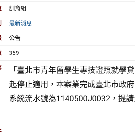
位
訓育組
別
最新消息
級
公告
數
369
容
「臺北市青年留學生專技證照就學貸
起停止適用，本案業完成臺北市政府
系統流水號為1140500J0032，
件