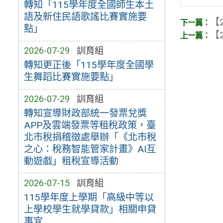
轉知「115學年度全國師生本土
語及新住民語歌謠比賽實施要
【2
點」
【2
2026-07-29
訓育組
轉知更正後「115學年度全國學
生舞蹈比賽實施要點」
2026-07-29
訓育組
轉知宣導財政部統一發票兌獎
APP及雲端發票等租稅政策，臺
北市稅捐稽徵處舉辦「《北市稅
之心：稅務智能管家計畫》AI互
動遊戲」租稅宣導活動
2026-07-15
訓育組
115學年度上學期「高級中等以
上學校學生就學貸款」相關申貸
事宜