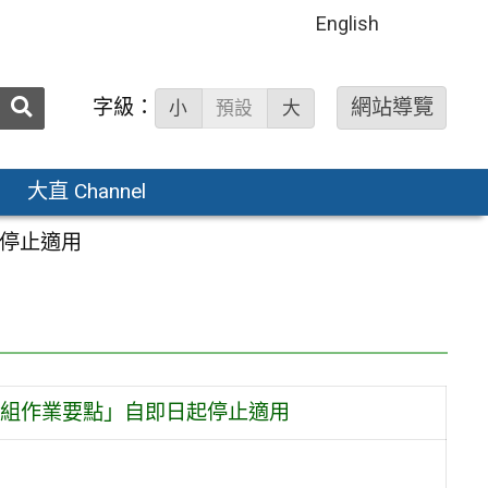
English
送出
字級：
網站導覽
小
預設
大
搜
尋：
大直 Channel
停止適用
組作業要點」自即日起停止適用