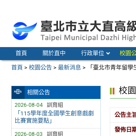
跳
至
主
要
內
容
首頁
關於直中
行政單位
校園
區
首頁
>
校園公告
>
最新消息
>
「臺北市青年留學
校
相關公告
2026-08-04
訓育組
「115學年度全國學生創意戲劇
公告主
比賽實施要點」
發佈日
2026-08-03
訓育組