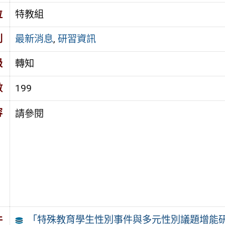
位
特教組
別
最新消息
,
研習資訊
級
轉知
數
199
容
請參閱
「特殊教育學生性別事件與多元性別議題增能
件