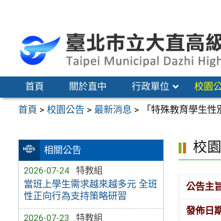
跳
至
主
要
內
容
首頁
關於直中
行政單位
校園
區
首頁
>
校園公告
>
最新消息
>
「特殊教育學生性
校
相關公告
2026-07-24
特教組
當班上學生需求越來越多元 全班
公告主
性正向行為支持策略研習
發佈日
2026-07-23
特教組