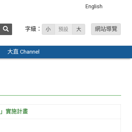
English
送出
字級：
網站導覽
小
預設
大
搜
尋：
大直 Channel
」實施計畫