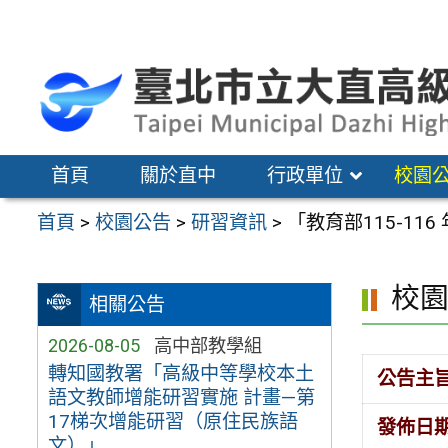
跳
至
主
要
內
容
首頁
關於直中
行政單位
校園
區
首頁
>
校園公告
>
研習資訊
>
「教育部115-1
校
相關公告
2026-08-05
高中部教學組
轉知國教署「高級中等學校本土
公告主
語文教師增能研習實施 計畫—第
17梯次增能研習（原住民族語
發佈日
文）」