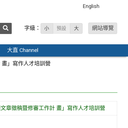
English
送出
字級：
網站導覽
小
預設
大
搜
尋：
大直 Channel
計 畫」寫作人才培訓營
朗讀文章徵稿暨修審工作計 畫」寫作人才培訓營