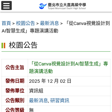
跳
至
選
單
主
首頁
>
校園公告
>
最新消息
>
「從Canva視覺設計到
要
AI智慧生成」專題演講活動
內
容
校園公告
區
「從Canva視覺設計到AI智慧生成」專
公告主旨
題演講活動
發佈日期
2025 年 12 月 02 日
發佈單位
資訊組
公告類別
最新消息
,
研習資訊
公告等級
無