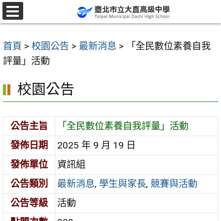
跳
至
選
單
主
首頁
>
校園公告
>
最新消息
>
「全民數位素養自我
要
評量」活動
內
容
校園公告
區
公告主旨
「全民數位素養自我評量」活動
發佈日期
2025 年 9 月 19 日
發佈單位
資訊組
公告類別
最新消息
,
學生與家長
,
競賽與活動
公告等級
活動