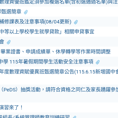
中數理資優班鑑定須參加複選名單(含初選通過名單)與
師甄選簡章
補修課表及注意事項(08/04更新)
級中等以上學校學生就學貸款」相關申貸事宜
會
發畢業證書、申請成績單、休學轉學等作業時間調整
中學 115年暑假期間學生活動安全注意事項
年度數理資賦優異班甄選簡章公告(115.6.15新增國中
檢（PeDS）抽獎活動，請符合資格之同仁及家長踴躍參
）演習來了！
訊組長/系統管理師教育訓練研習