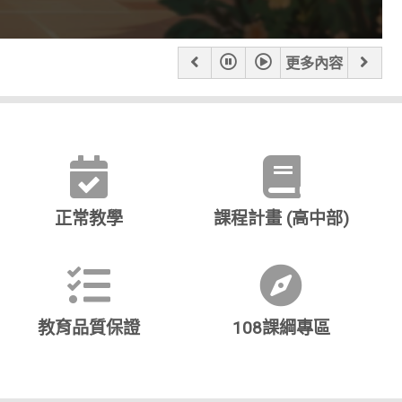
o Female Adult 3rd Place
甲等
-22 )
( 2026-06-17 )
( 2026-06-22 )
上
暫
播
下
更多內容
一
停
放
一
張
張
正常教學
課程計畫 (高中部)
教育品質保證
108課綱專區