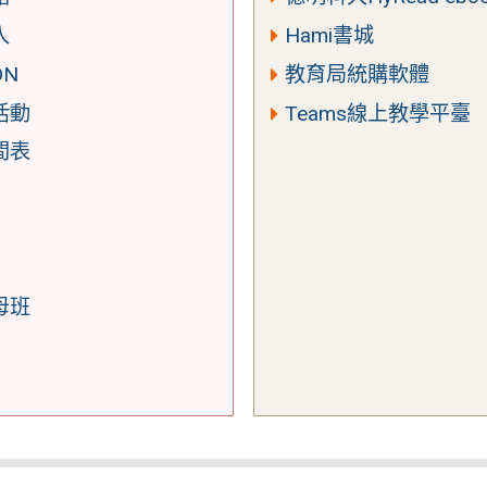
入
Hami書城
ON
教育局統購軟體
活動
Teams線上教學平臺
間表
母班