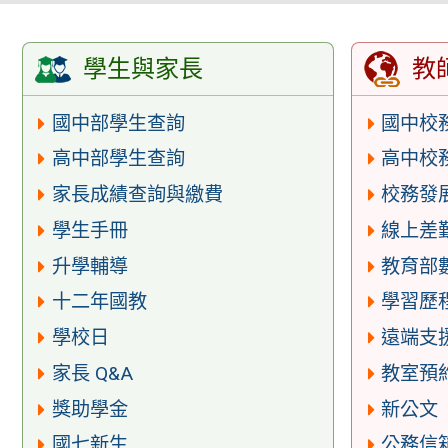
學生與家長
教
國中部學生查詢
國中校
高中部學生查詢
高中校
家長成績查詢與繳費
校務發
學生手冊
線上差
升學輔導
教育部
十二年國教
學習歷
學校日
遠端支
家長 Q&A
教室預
獎助學金
新公文
國七新生
公務信