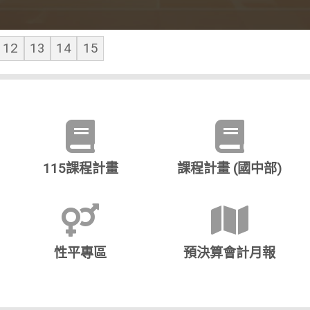
績單、休學轉學等作業時間調整
期間學生活動安全注意事項
詢輔導
新生報到序號
島嶼遊歷記」錄取名單及行前注意事項
標賽榮獲小型龍舟高中職組第五名！！
入我們的行列
度「推展家庭教育獎勵」活動佳作獎
明
 CUP CHAMPIONSHIP WDSF Open Standard Sol
中等學校運動會榮獲網球國女組單打賽第5名
遠距成果競賽【手的故事，心的聲音】國中組決賽
08-03 )
26-07-08 )
( 2026-06-24 )
( 2026-07-20 )
( 2026-06-25 )
( 2026-07-07 )
( 2026-06-30 )
( 2026-06-30 )
( 2026-06-25 )
( 2026-06-26 )
( 2026-06-30 )
( 2026-06
12
13
14
15
115課程計畫
課程計畫 (國中部)
性平專區
預決算會計月報