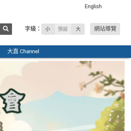
English
送出
字級：
網站導覽
小
預設
大
搜
尋：
大直 Channel