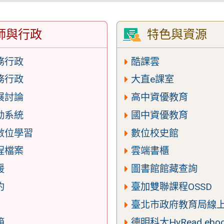
師與行政
特色與資源
務行政
酷課雲
務行政
大直e課室
展討論
高中資優教育
勤系統
國中資優教育
數位學習
數位校史館
程檔案
雲端書櫃
援
圖書館館藏查詢
約
臺加雙聯課程OSSD
臺北市政府教育局線
箱
德明科大HyRead ebo