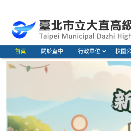
跳
至
主
要
內
容
首頁
關於直中
行政單位
校園
區