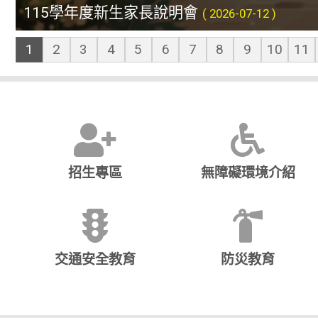
115學年度新生家長說明會
暑期辦理兵役折抵、補發畢業證書、申請成
[友善]臺北市立大直高級中學 115年暑假
115學年升國七、八暑假自主學習提醒
115學年度分發入學選填志願輔導講座與諮
115學年度大直管樂團現正招生中！！！
115學年度大直高中基北免分發結果與高一
115度暑期雙語夏令營大直高中國中部之「
賀！本校龍舟隊參加2026臺北國際龍舟錦
大直女籃暑訓跟練!!歡迎國七及高一新生加
恭賀大直高中溫馨父母班榮獲臺北市115年
重要!!! 115學年度國七新生智力測驗位置說
Place 、THE 6TH HANOI STARS OPEN PRO.G
賀!!本校國中部李O瑾同學參加115年全國
賀709鄭0夫同學榮獲114學年度臺灣手語
( 2026-07-12 )
( 2026-
( 20
1
2
3
4
5
6
7
8
9
10
11
招生專區
無障礙環境介紹
交通安全教育
防災教育