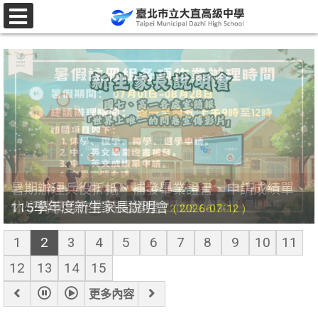
跳
至
選
單
主
要
內
賀!!本校高中部孟O浵同學榮獲 THE 6TH HANOI
容
STARS OPEN PRO.G CUP CHAMPIONSHIP WDSF
區
Open Standard Solo Female Youth 2nd Place 、
THE 6TH HANOI STARS OPEN PRO.G CUP
賀709鄭0夫同學榮獲114學年度臺灣手語遠距成
暑期辦理兵役折抵、補發畢業證書、申請成績單、
[友善]臺北市立大直高級中學 115年暑假期間學生
115學年升國七、八暑假自主學習提醒
115學年度分發入學選填志願輔導講座與諮詢輔導
115學年度大直管樂團現正招生中！！！
115學年度大直高中基北免分發結果與高一新生報
115度暑期雙語夏令營大直高中國中部之「島嶼遊
賀！本校龍舟隊參加2026臺北國際龍舟錦標賽榮
大直女籃暑訓跟練!!歡迎國七及高一新生加入我們
恭賀大直高中溫馨父母班榮獲臺北市115年度「推
重要!!! 115學年度國七新生智力測驗位置說明
CHAMPIONSHIP WDSF Open Standard Solo
賀!!本校國中部李O瑾同學參加115年全國中等學校
果競賽【手的故事，心的聲音】國中組決賽甲等
( 2026-08-03
( 2026-07-
(
(
115學年度新生家長說明會
休學轉學等作業時間調整
活動安全注意事項
到序號
歷記」錄取名單及行前注意事項
獲小型龍舟高中職組第五名！！
的行列
展家庭教育獎勵」活動佳作獎
Female Adult 3rd Place
運動會榮獲網球國女組單打賽第5名
)
08 )
2026-06-24 )
2026-06-17 )
( 2026-07-20 )
( 2026-07-07 )
( 2026-06-25 )
( 2026-06-30 )
( 2026-06-22 )
( 2026-06-30 )
( 2026-07-12 )
( 2026-06-25 )
( 2026-06-30 )
( 2026-06-26 )
( 2026-06-22 )
1
2
3
4
5
6
7
8
9
10
11
12
13
14
15
上
暫
播
下
更多內容
一
停
放
一