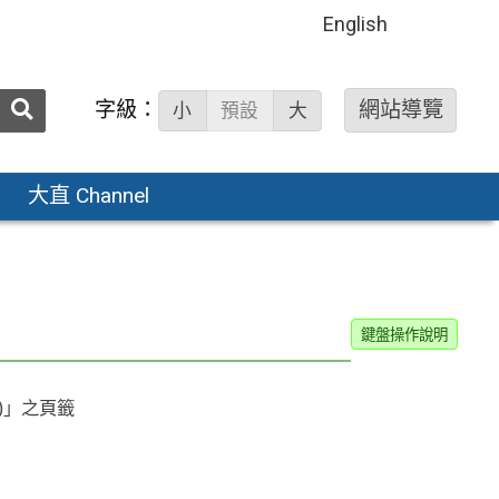
English
送出
字級：
網站導覽
小
預設
大
搜
尋：
大直 Channel
鍵盤操作說明
)」之頁籤