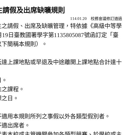
生請假及出席缺曠規則
114.01.20 校務會議修訂通過
生之請假、出席及缺曠管理，特依據《高級中等學
9日臺教國署學字第1135805087號函訂定「臺
以下簡稱本規則）。
抵達上課地點或早退及中途離開上課地點合計達十
日。
准之課程。
課之日。
不適用本規則所列之事假以外各類型假別者。
不適出席者。
代表本校或主管機關參加各類型競賽、於學校或主