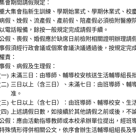
集會期間請假規定：
重大集會指新生訓練、學期始業式、學期休業式、校
病假、娩假、流產假、產前假、陪產假必須檢附醫療
以電話報備，餘按一般規定完成請假手續。
公假、喪假、婚假應於缺席日前檢附相關證明辦理請
事假須經行政會議或個案會議決議通過後，按規定完
權責：
事假、病假及生理假：
未滿三日：由導師、輔導校安核送生活輔導組長
三日以上（含三日）、未滿七日：由班導師、輔
准。
七日以上（含七日）：由班導師、輔導校安、生
上述請假日數，如接續於其他請假之前或後，不
公假：應由活動指導教師或本校承辦單位提出，經班
特殊情形得併相關公文，依序會辦生活輔導組組長及