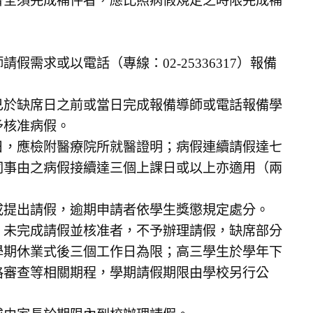
齊全須完成補件者，應比照病假規定之時限完成補
需求或以電話（專線：02-25336317）報備
已於缺席日之前或當日完成報備導師或電話報備學
予核准病假。
日，應檢附醫療院所就醫證明；病假連續請假達七
同事由之病假接續達三個上課日或以上亦適用（兩
成提出請假，逾期申請者依學生獎懲規定處分。
）未完成請假並核准者，不予辦理請假，缺席部分
學期休業式後三個工作日為限；高三學生於學年下
格審查等相關期程，學期請假期限由學校另行公