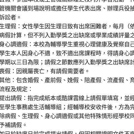
管機關會議到場說明或擔任學生代表出席、辦理兵役
訴訟者。
生理假：女性學生因生理日致有出席困難者，每月（
病假計算，但不列入勤學獎之出缺席或學業成績評量
身心調適假：本校為輔導學生重視心理健康及覺察自
學生本人因身心不適，致不適出席課程時，得請身心
學期以三日為限；請假之節數應列入勤學獎之出缺席
喪假：因親屬喪亡，有請假需要者。
其他：包含婚假、產前假、娩假、陪產假、流產假、
流程及規定：
提出請假：指完成紙本或酷課雲線上請假單填寫，並
至學生事務處生活輔導組；經輔導校安收件後，方為
除病假、生理假、身心調適假或其他特殊情形經學校
予補請假。