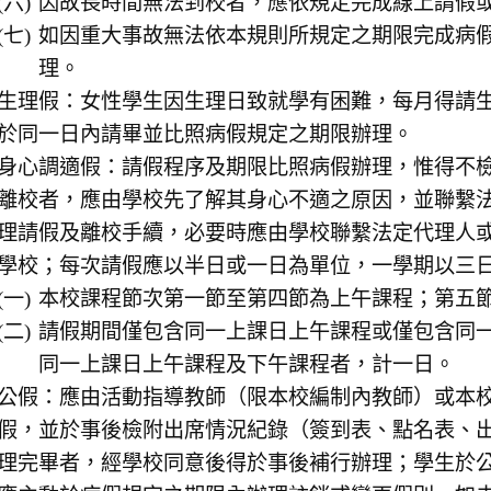
因故長時間無法到校者，應依規定完成線上請假
如因重大事故無法依本規則所規定之期限完成病
理。
生理假：女性學生因生理日致就學有困難，每月得請
於同一日內請畢並比照病假規定之期限辦理。
身心調適假：請假程序及期限比照病假辦理，惟得不
離校者，應由學校先了解其身心不適之原因，並聯繫
理請假及離校手續，必要時應由學校聯繫法定代理人
學校；每次請假應以半日或一日為單位，一學期以三
本校課程節次第一節至第四節為上午課程；第五
請假期間僅包含同一上課日上午課程或僅包含同
同一上課日上午課程及下午課程者，計一日。
公假：應由活動指導教師（限本校編制內教師）或本
假，並於事後檢附出席情況紀錄（簽到表、點名表、
理完畢者，經學校同意後得於事後補行辦理；學生於