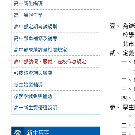
高一新生編班
高一暑假作業
為辦
高中部定期考試規則
校學
高中部重補修及補考
北市
高中部成績評量相關規定
定義
高中部請假、服儀、在校作息規定
📲成績查詢與繳費
新生始業輔導
💰就學減免與補助
學生
高一新生資優班說明
新生專區