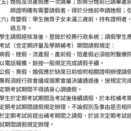
娩假及流產假應一次請畢；即將分娩前已請畢產
師證明確有需要請假者，得於分娩前申請娩假；
育嬰假：學生撫育子女未滿三歲前，持有證明者
過五年。
學生請假經核准後，登錄於校務行政系統；請假學生
考試（含定期評量及學期補考）期間請假規定：
病假、娩假、流產假、產前假、陪產假必須檢附醫療
以電話報備，餘按一般規定完成請假手續。
公假、喪假、婚假應於缺席日前檢附相關證明辦理請
事假須經行政會議或個案會議決議通過後，按規定完
定期考試期間不得請身心調適假。
學生於定期考試期間及考試後接續請假，於本校補考
定期考試期間請假規定辦理，不論假別及事由是否相
於定期考試前提出補考期間之請假，於該次定期考試
試期間請假規定辦理。