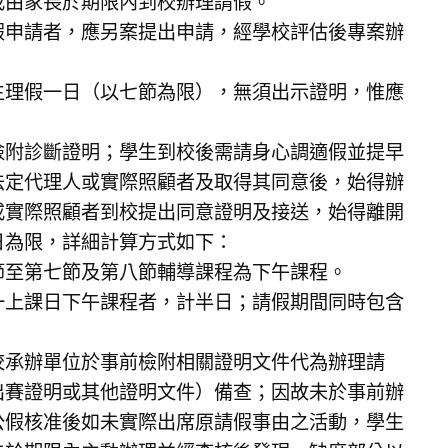
或由家長於期限內到校辦理請假。
假申請者，應另案提出申請，經學校評估後專案辦
生理假一日（以七節為限），無須出示證明，惟應
檢附診斷證明；學生到校後需請身心調適假並提早
法定代理人或實際照顧者及取得其同意後，始得辦
或實際照顧者到校提出同意證明及接送，始得離開
日為限，詳細計算方式如下：
節至第七節及第八節輔導課程為下午課程。
一上課日下午課程者，計半日；請假期間同時包含
校承辦單位於事前檢附相關證明文件代為辦理請
出賽證明或其他證明文件）備查；因故未於事前辦
公假核准後如未實際出席原請假事由之活動，學生