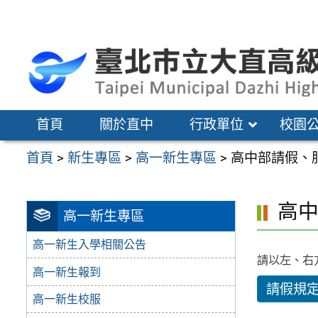
跳
至
主
要
內
容
首頁
關於直中
行政單位
校園
區
首頁
>
新生專區
>
高一新生專區
>
高中部請假、
高
高一新生專區
高一新生入學相關公告
請以左、右
高一新生報到
請假規
高一新生校服