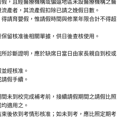
前假，且經醫療機構或偏遠地區未設醫療機構之醫
但流產者，其流產假扣除已請之娩假日數。
，得請育嬰假，惟請假時間與修業年限合計不得超
應保留核准後相關單據，供日後查核使用。
院所診斷證明，應於缺席日當日由家長親自到校或
假並經核准。
成請假手續。
期間未到校完成補考前，接續請假期間之請假比照
同均適用之。
結束後依到考情形核准；如未到考，應比照定期考